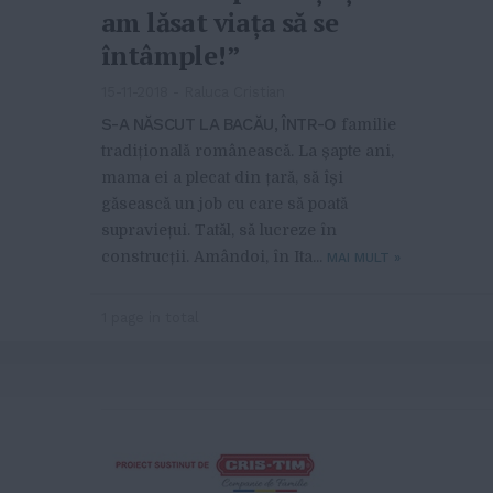
am lăsat viața să se
întâmple!”
15-11-2018
-
Raluca Cristian
S-A NĂSCUT LA BACĂU, ÎNTR-O
familie
tradițională românească. La șapte ani,
mama ei a plecat din țară, să își
găsească un job cu care să poată
supraviețui. Tatăl, să lucreze în
construcții. Amândoi, în Ita...
MAI MULT
»
1 page in total