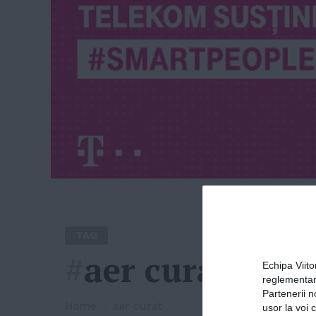
TAG
#
aer curat
Echipa Viit
reglementar
Partenerii n
Home
»
aer curat
usor la voi 