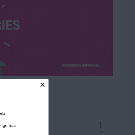
×
ile
1
junge mai
post