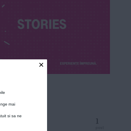
×
ile
junge mai
tuit si sa ne
1
post