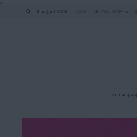
Skip
a
to
Search
content
6 august 2026
ACASA
VIITORUL ROMANIEI
#smartpeo
MENU