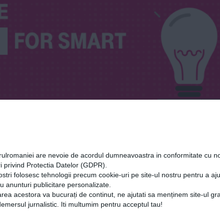
orulromaniei are nevoie de acordul dumneavoastra in conformitate cu no
i privind Protectia Datelor (GDPR).
ostri folosesc tehnologii precum cookie-uri pe site-ul nostru pentru a a
cu anunturi publicitare personalizate.
rea acestora va bucurați de continut, ne ajutati sa menținem site-ul gra
mersul jurnalistic. Iti multumim pentru acceptul tau!