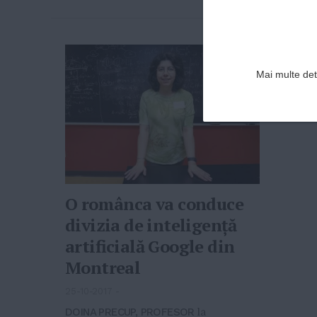
Mai multe deta
O românca va conduce
divizia de inteligență
artificială Google din
Montreal
25-10-2017
-
DOINA PRECUP, PROFESOR
la