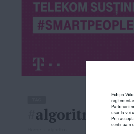
Echipa Viit
TAG
reglementar
Partenerii n
#
algoritm
usor la voi 
Prin accepta
continuam de
Home
»
algoritm