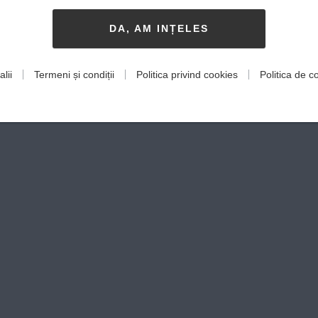
DA, AM INȚELES
lii
Termeni și condiții
Politica privind cookies
Politica de co