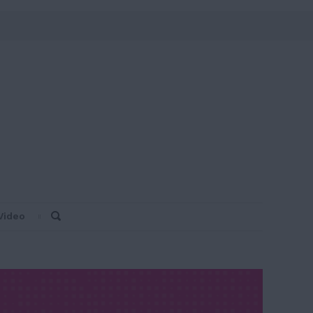
Video
Search