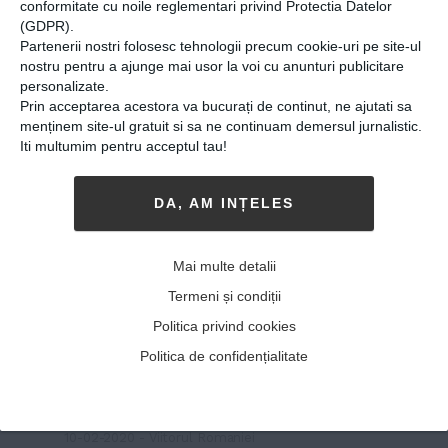
conformitate cu noile reglementari privind Protectia Datelor
(GDPR).
Partenerii nostri folosesc tehnologii precum cookie-uri pe site-ul
nostru pentru a ajunge mai usor la voi cu anunturi publicitare
personalizate.
Prin acceptarea acestora va bucurați de continut, ne ajutati sa
menținem site-ul gratuit si sa ne continuam demersul jurnalistic.
Iti multumim pentru acceptul tau!
DA, AM INȚELES
Ea e Ana, eleva din Călărași
care a câștigat o competiție
Mai multe detalii
NASA: ”Pentru câteva luni,
Termeni și condiții
prin muncă asiduă, m-am
Politica privind cookies
simţit precum un
Politica de confidențialitate
«Demiurg», creând viaţă
«din piatră seacă»”
10-02-2020
-
Viitorul Romaniei