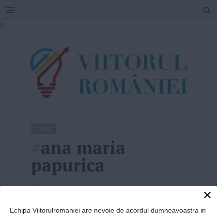
SEARCH
Skip
a
to
content
TAG
#
ana maria
papurica
Home
»
ana maria papurica
×
Echipa Viitorulromaniei are nevoie de acordul dumneavoastra in