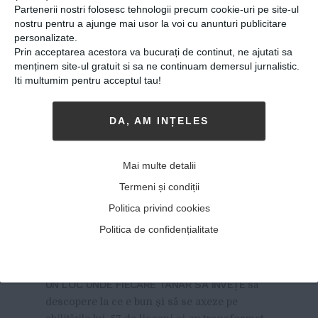
Partenerii nostri folosesc tehnologii precum cookie-uri pe site-ul
nostru pentru a ajunge mai usor la voi cu anunturi publicitare
personalizate.
Prin acceptarea acestora va bucurați de continut, ne ajutati sa
menținem site-ul gratuit si sa ne continuam demersul jurnalistic.
Iti multumim pentru acceptul tau!
DA, AM INȚELES
O săptămână cât un an de
studiu. 57 de elevi s-au
Mai multe detalii
întâlnit în tabăra
Termeni și condiții
„Excepționalii”, locul care
Politica privind cookies
promite tinerilor un viitor
Politica de confidențialitate
frumos
19-02-2018
-
Viitorul Romaniei
UN LOC UNDE FIECARE TÂNĂR SĂ ÎNVEȚE
să
descopere la ce e bun și să se axeze pe