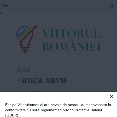
SEARCH
Skip
a
to
content
TAG
#
anca savu
Home
»
anca savu
×
Echipa Viitorulromaniei are nevoie de acordul dumneavoastra in
conformitate cu noile reglementari privind Protectia Datelor
(GDPR).