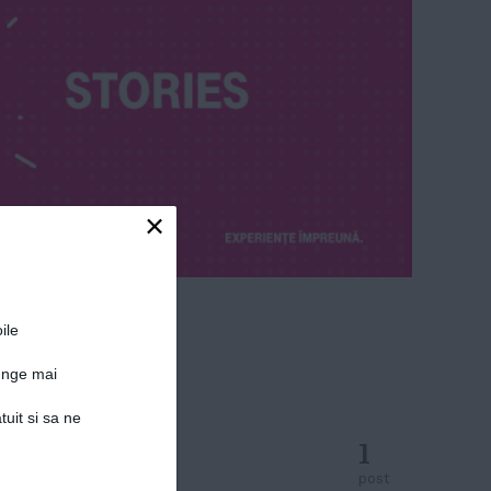
×
ile
junge mai
tuit si sa ne
1
post