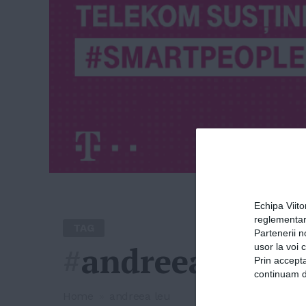
Echipa Viit
reglementar
TAG
Partenerii n
#
andreea leu
usor la voi 
Prin accepta
continuam de
Home
»
andreea leu