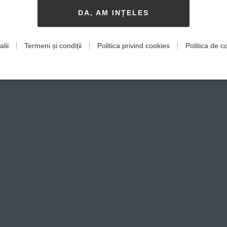
DA, AM INȚELES
lii
Termeni și condiții
Politica privind cookies
Politica de co