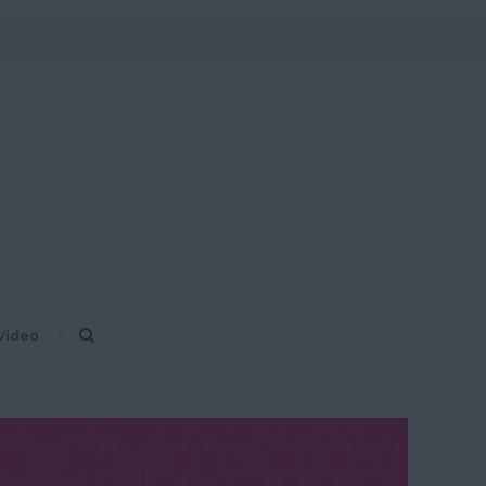
Video
Search