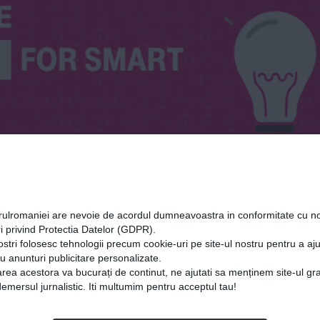
orulromaniei are nevoie de acordul dumneavoastra in conformitate cu no
i privind Protectia Datelor (GDPR).
ostri folosesc tehnologii precum cookie-uri pe site-ul nostru pentru a a
cu anunturi publicitare personalizate.
rea acestora va bucurați de continut, ne ajutati sa menținem site-ul gra
mersul jurnalistic. Iti multumim pentru acceptul tau!