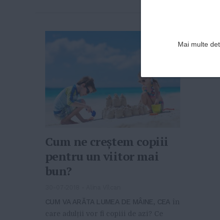
Mai multe deta
Cum ne creștem copiii
pentru un viitor mai
bun?
30-07-2018
-
Alina Vîlcan
CUM VA ARĂTA LUMEA DE MÂINE, CEA
în
care adulții vor fi copiii de azi? Ce