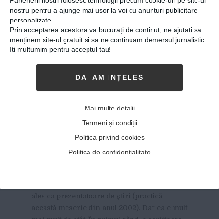
Partenerii nostri folosesc tehnologii precum cookie-uri pe site-ul
nostru pentru a ajunge mai usor la voi cu anunturi publicitare
personalizate.
Prin acceptarea acestora va bucurați de continut, ne ajutati sa
menținem site-ul gratuit si sa ne continuam demersul jurnalistic.
Iti multumim pentru acceptul tau!
DA, AM INȚELES
Laura Nureldin : “Nu m-am
Mai multe detalii
gândit niciodată serios să
Termeni și condiții
emigrez. România e casa
Politica privind cookies
mea”
Politica de confidențialitate
23-05-2018
-
Andrei Craciun
LAURA NURELDIN (39 DE ANI) E
cunoscută mai
ales ca prezentatoare de știri (practică
această meserie din anul 2002). Dar ea e mult