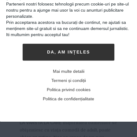
Partenerii nostri folosesc tehnologii precum cookie-uri pe site-ul
nostru pentru a ajunge mai usor la voi cu anunturi publicitare
personalizate.
Prin acceptarea acestora va bucurați de continut, ne ajutati sa
menținem site-ul gratuit si sa ne continuam demersul jurnalistic.
Iti multumim pentru acceptul tau!
DA, AM INȚELES
Nicolae Alexe, antrenor de
scrimă pentru copii şi
Mai multe detalii
juniori: „Lucrul cu copiii e
Termeni și condiții
fantastic, mi-e frică uneori
Politica privind cookies
ca noi, adulţii, să nu le
Politica de confidențialitate
tăiem prea mult din aripi”
26-08-2019
-
George Russo
LA VÂRSTA LA CARE
majoritatea oamenilor se
obişnuiesc cu viaţa comodă de adult, poate