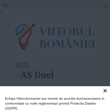
SEARCH
Skip
a
to
content
TAG
#
AS Duel
Home
»
AS Duel
×
Echipa Viitorulromaniei are nevoie de acordul dumneavoastra in
conformitate cu noile reglementari privind Protectia Datelor
(GDPR).