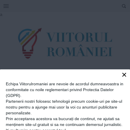
SEARCH
Skip
a
to
content
×
TAG
Echipa Viitorulromaniei are nevoie de acordul dumneavoastra in
#
Asociația
conformitate cu noile reglementari privind Protectia Datelor
Consultanților în
(GDPR).
Partenerii nostri folosesc tehnologii precum cookie-uri pe site-ul
Lactație din
nostru pentru a ajunge mai usor la voi cu anunturi publicitare
personalizate.
România
Prin acceptarea acestora va bucurați de continut, ne ajutati sa
menținem site-ul gratuit si sa ne continuam demersul jurnalistic.