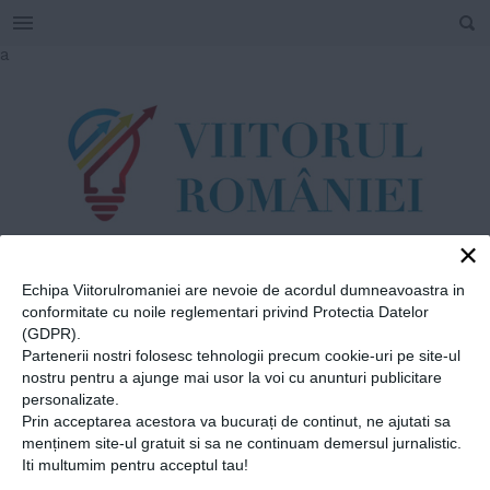
SEARCH
Skip
a
to
content
×
Echipa Viitorulromaniei are nevoie de acordul dumneavoastra in
TAG
conformitate cu noile reglementari privind Protectia Datelor
#
Asociația Stea
(GDPR).
Partenerii nostri folosesc tehnologii precum cookie-uri pe site-ul
nostru pentru a ajunge mai usor la voi cu anunturi publicitare
Home
»
Asociația Stea
personalizate.
Prin acceptarea acestora va bucurați de continut, ne ajutati sa
Jurnaliștii fără frontiere de
menținem site-ul gratuit si sa ne continuam demersul jurnalistic.
la Teleleu: „Suntem la fel de
Iti multumim pentru acceptul tau!