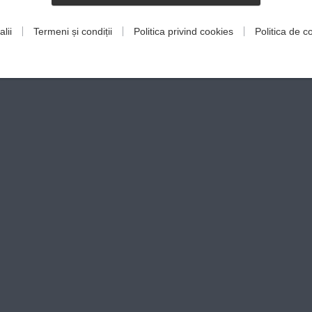
lii
Termeni și condiții
Politica privind cookies
Politica de co