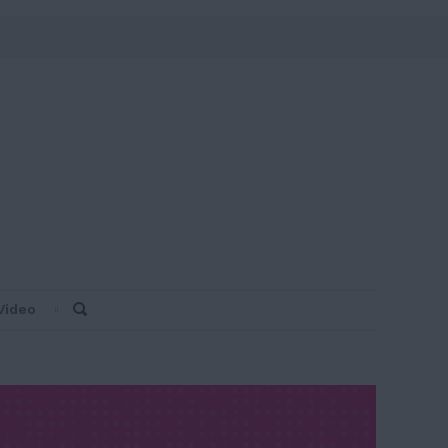
Video
Search