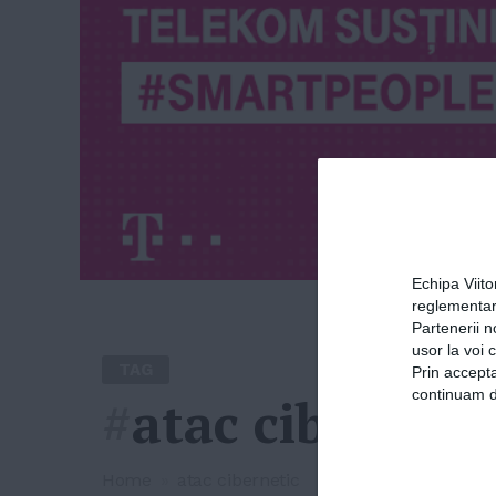
Echipa Viit
reglementar
Partenerii n
usor la voi 
TAG
Prin accepta
continuam de
#
atac ciberneti
Home
»
atac cibernetic