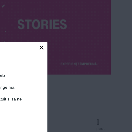
×
ile
junge mai
tuit si sa ne
1
post