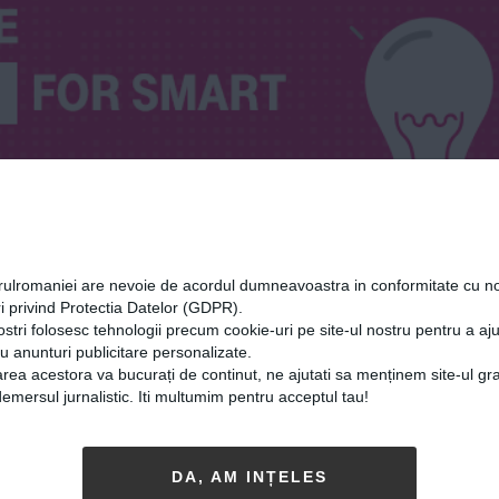
orulromaniei are nevoie de acordul dumneavoastra in conformitate cu no
i privind Protectia Datelor (GDPR).
ostri folosesc tehnologii precum cookie-uri pe site-ul nostru pentru a a
cu anunturi publicitare personalizate.
rea acestora va bucurați de continut, ne ajutati sa menținem site-ul gra
mersul jurnalistic. Iti multumim pentru acceptul tau!
c
DA, AM INȚELES