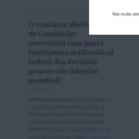
Mai multe deta
O românca absolventă
de Cambridge
cercetează cum poate
inteligența artificială să
reducă din deciziile
proaste ale liderilor
mondiali
26-05-2017
-
SABINA MARIA CIOFU ESTE O
tânără cu
o pregătire profesională specială. A
făcut studii clasice la Universitatea
Cambridge și un masterat în Studii
Militare la King’s College London, iar
acum lucrează la un doctor...
MAI MULT
»