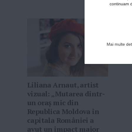
continuam de
Mai multe deta
Liliana Arnaut, artist
vizual: „Mutarea dintr-
un oraș mic din
Republica Moldova în
capitala României a
avut un impact major