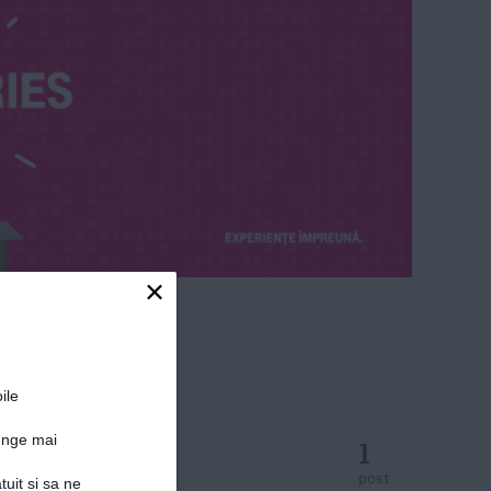
×
ile
junge mai
1
post
tuit si sa ne