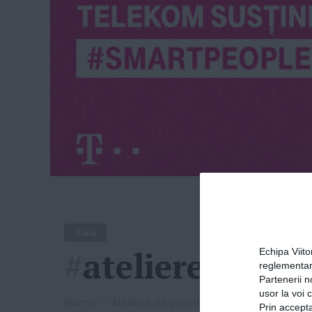
TAG
#
ateliere de pi
Echipa Viit
reglementar
Partenerii n
usor la voi 
Home
»
ateliere de pictura
Prin accepta