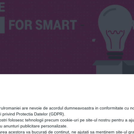
ctura
orulromaniei are nevoie de acordul dumneavoastra in conformitate cu no
i privind Protectia Datelor (GDPR).
ostri folosesc tehnologii precum cookie-uri pe site-ul nostru pentru a a
cu anunturi publicitare personalizate.
rea acestora va bucurați de continut, ne ajutati sa menținem site-ul gra