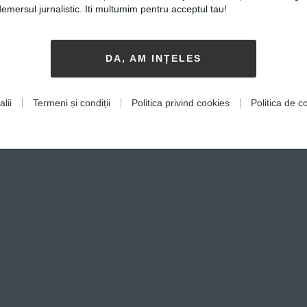
mersul jurnalistic. Iti multumim pentru acceptul tau!
DA, AM INȚELES
lii
Termeni și condiții
Politica privind cookies
Politica de co