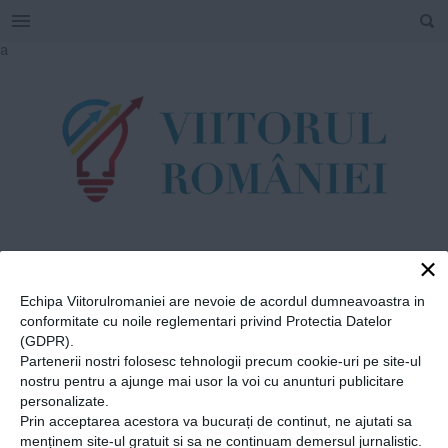
SEARCH
Skip
a
to
content
×
TAG
#
Buzău
Echipa Viitorulromaniei are nevoie de acordul dumneavoastra in
conformitate cu noile reglementari privind Protectia Datelor
International
(GDPR).
Partenerii nostri folosesc tehnologii precum cookie-uri pe site-ul
Film Festival
nostru pentru a ajunge mai usor la voi cu anunturi publicitare
personalizate.
Prin acceptarea acestora va bucurați de continut, ne ajutati sa
Home
»
Buzău International Film Festival
menținem site-ul gratuit si sa ne continuam demersul jurnalistic.