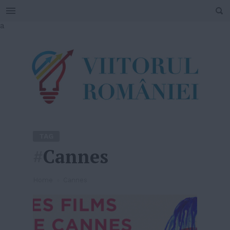
SEARCH
Skip
a
to
content
TAG
#
Cannes
Home
»
Cannes