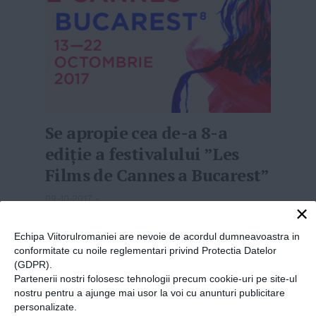
Se apropie cea de-a 8-a
ediție a festivalului ”Les
Films de Cannes a Bucarest”
09-10-2017
-
×
FESTIVALUL VA AVEA LOC LA BUCUREȘTI
în
Echipa Viitorulromaniei are nevoie de acordul dumneavoastra in
perioada 13-22 octombrie și curpinde o serie
conformitate cu noile reglementari privind Protectia Datelor
de proiecții speciale. Inițiatorul ”Les Films de
(GDPR).
Cannes a Bucarest”, Cristian Mungiu,
Partenerii nostri folosesc tehnologii precum cookie-uri pe site-ul
propune o serie de pelicule aparținând
nostru pentru a ajunge mai usor la voi cu anunturi publicitare
cinematografiei din China. La ace...
MAI MULT
»
personalizate.