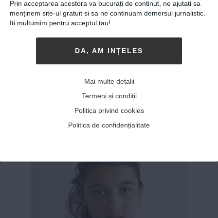
Prin acceptarea acestora va bucurați de continut, ne ajutati sa
menținem site-ul gratuit si sa ne continuam demersul jurnalistic.
Ilona, actrița de 25 de ani
Iti multumim pentru acceptul tau!
care vrea să fie nemuritoare
DA, AM INȚELES
15-04-2016
-
Andrei Craciun
GENERAȚIA URMĂTOARE. ILONA
Brezoianu
(foto – de Luiza Boldeanu) este, poate, la
Mai multe detalii
această oră, cea mai în vogă (nouă) tânără
Termeni și condiții
actriţă din teatrul românesc independent. A
Politica privind cookies
dat lovitura recent cu “Fata din Curcubeu”, un
Politica de confidențialitate
spectacol de Lia Bugnar. Dar Ilon...
MAI MULT
»