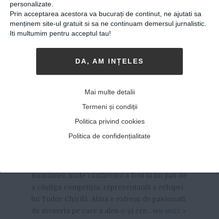
personalizate.
Prin acceptarea acestora va bucurați de continut, ne ajutati sa
menținem site-ul gratuit si sa ne continuam demersul jurnalistic.
Iti multumim pentru acceptul tau!
DA, AM INȚELES
Alma Nicole Boiangiu,
Mai multe detalii
artistă: ”România îți va face
Termeni și condiții
surpriza să-ți zâmbească”
Politica privind cookies
Politica de confidențialitate
28-01-2019
-
Sebastian Culea
ALMA NICOLE BOIANGIU A AJUNS LA
urechile
publicului larg după participarea la Vocea
României, unde cântăreața a fost la un pas de
a câștiga competiția, reprezentantă a echipei
lui Tudor Chirilă. Alma e extrem de pasionată
de meseria pe care a ales-o și cre...
MAI MULT
»