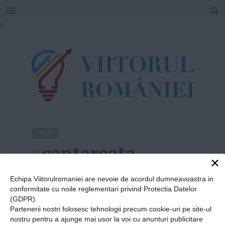
SEARCH
Skip
a
to
content
TAG
#
cantareata
×
Home
»
cantareata
Echipa Viitorulromaniei are nevoie de acordul dumneavoastra in
conformitate cu noile reglementari privind Protectia Datelor
(GDPR).
Partenerii nostri folosesc tehnologii precum cookie-uri pe site-ul
nostru pentru a ajunge mai usor la voi cu anunturi publicitare