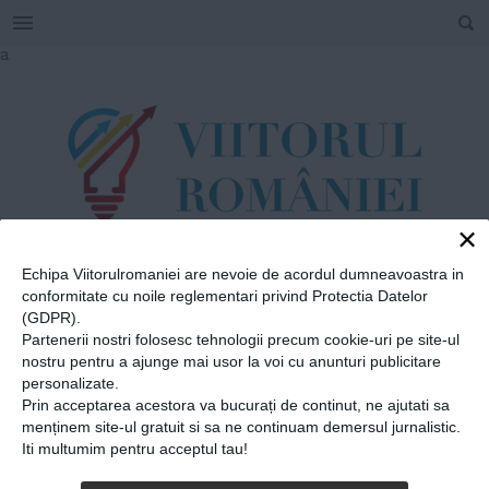
SEARCH
Skip
a
to
content
×
Echipa Viitorulromaniei are nevoie de acordul dumneavoastra in
TAG
conformitate cu noile reglementari privind Protectia Datelor
#
clasă
(GDPR).
Partenerii nostri folosesc tehnologii precum cookie-uri pe site-ul
nostru pentru a ajunge mai usor la voi cu anunturi publicitare
personalizate.
Home
»
clasă
Prin acceptarea acestora va bucurați de continut, ne ajutati sa
Educație alternativă. Ce și
menținem site-ul gratuit si sa ne continuam demersul jurnalistic.
Iti multumim pentru acceptul tau!
cum se studiază în elita