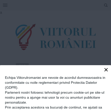
SEARCH
Skip
a
to
content
TAG
×
#
concursul
Echipa Viitorulromaniei are nevoie de acordul dumneavoastra in
international
conformitate cu noile reglementari privind Protectia Datelor
(GDPR).
Partenerii nostri folosesc tehnologii precum cookie-uri pe site-ul
Home
»
concursul international
nostru pentru a ajunge mai usor la voi cu anunturi publicitare
personalizate.
Chirurgul ortoped Marius
Prin acceptarea acestora va bucurați de continut, ne ajutati sa