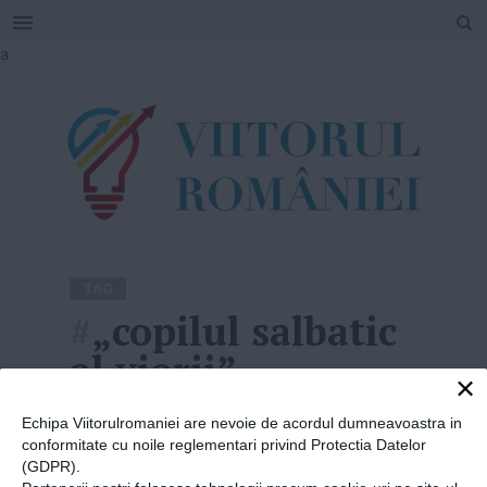
SEARCH
Skip
a
to
content
TAG
#
„copilul salbatic
al viorii”
×
Home
»
„copilul salbatic al viorii”
Echipa Viitorulromaniei are nevoie de acordul dumneavoastra in
conformitate cu noile reglementari privind Protectia Datelor
(GDPR).