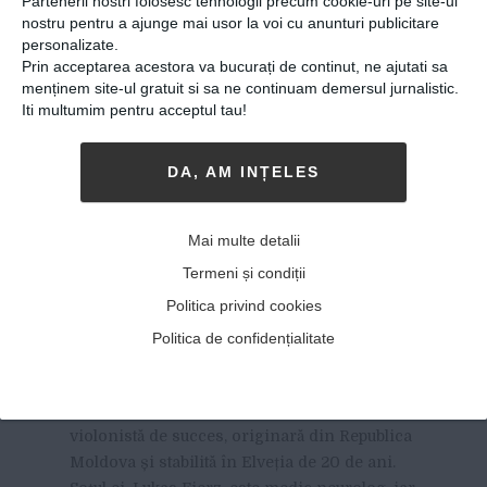
Partenerii nostri folosesc tehnologii precum cookie-uri pe site-ul
nostru pentru a ajunge mai usor la voi cu anunturi publicitare
personalizate.
Prin acceptarea acestora va bucurați de continut, ne ajutati sa
menținem site-ul gratuit si sa ne continuam demersul jurnalistic.
Iti multumim pentru acceptul tau!
DA, AM INȚELES
Patricia Kopatchinskaja:
Mai multe detalii
„Gândesc în limbi diferite,
Termeni și condiții
dar mă rog lui Dumnezeu
Politica privind cookies
doar în română”
Politica de confidențialitate
06-02-2018
-
Viitorul Romaniei
PATRICIA KOPATCHINASKAJA ESTE
o
violonistă de succes, originară din Republica
Moldova și stabilită în Elveția de 20 de ani.