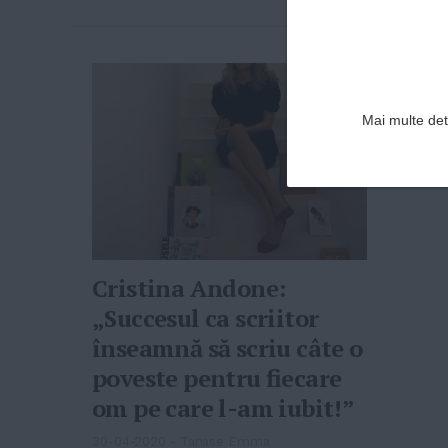
Mai multe deta
Cristina Andone:
„Succesul ca scriitor
înseamnă să scriu câte o
poveste pentru fiecare
om pe care l-am iubit!”
30-04-2020
-
Tanase Emma