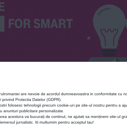
orulromaniei are nevoie de acordul dumneavoastra in conformitate cu no
i privind Protectia Datelor (GDPR).
ne
ostri folosesc tehnologii precum cookie-uri pe site-ul nostru pentru a a
cu anunturi publicitare personalizate.
rea acestora va bucurați de continut, ne ajutati sa menținem site-ul gra
mersul jurnalistic. Iti multumim pentru acceptul tau!