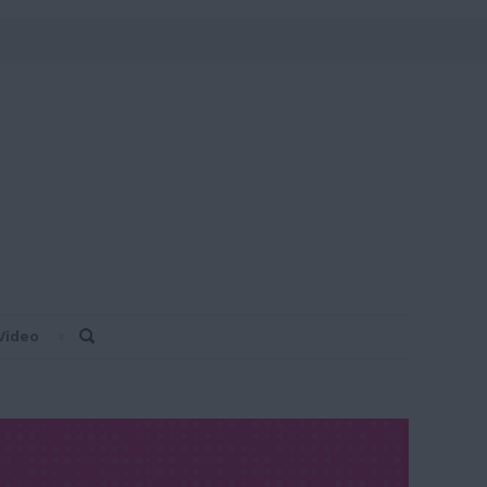
Video
Search