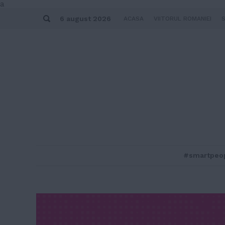
Skip
a
to
Search
content
6 august 2026
ACASA
VIITORUL ROMANIEI
#smartpeo
MENU