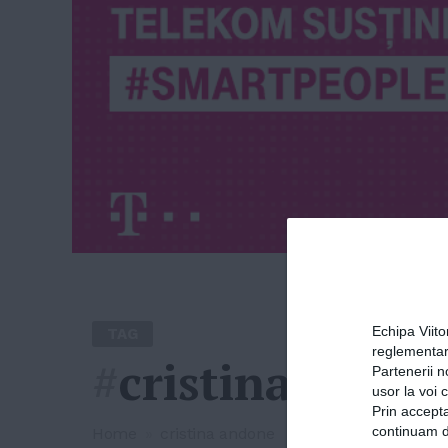
Echipa Viit
TAG
reglementar
#
cristina ando
Partenerii n
usor la voi 
Prin accepta
continuam de
Home
»
cristina andone