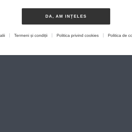
DA, AM INȚELES
lii
Termeni și condiții
Politica privind cookies
Politica de co