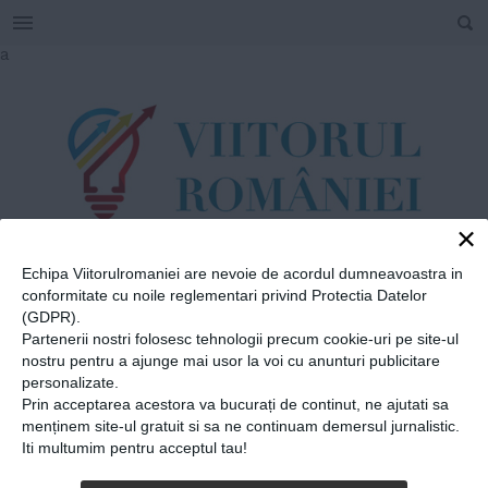
SEARCH
Skip
a
to
content
×
Echipa Viitorulromaniei are nevoie de acordul dumneavoastra in
TAG
conformitate cu noile reglementari privind Protectia Datelor
#
cursuri dans
(GDPR).
Partenerii nostri folosesc tehnologii precum cookie-uri pe site-ul
nostru pentru a ajunge mai usor la voi cu anunturi publicitare
personalizate.
Home
»
cursuri dans
Prin acceptarea acestora va bucurați de continut, ne ajutati sa
Dans Dans Dans. Cristina
menținem site-ul gratuit si sa ne continuam demersul jurnalistic.
Iti multumim pentru acceptul tau!
Lilienfeld duce coregrafia și