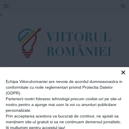
SEARCH
Skip
a
to
content
×
TAG
Echipa Viitorulromaniei are nevoie de acordul dumneavoastra in
#
Dr. Violeta
conformitate cu noile reglementari privind Protectia Datelor
(GDPR).
Horhoianu
Partenerii nostri folosesc tehnologii precum cookie-uri pe site-ul
nostru pentru a ajunge mai usor la voi cu anunturi publicitare
personalizate.
Home
»
Dr. Violeta Horhoianu
Prin acceptarea acestora va bucurați de continut, ne ajutati sa
“Mame pentru viață, viață
menținem site-ul gratuit si sa ne continuam demersul jurnalistic.
Iti multumim pentru acceptul tau!