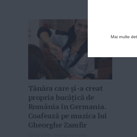
Mai multe deta
Tânăra care și-a creat
propria bucățică de
România în Germania.
Coafează pe muzica lui
Gheorghe Zamfir
02-02-2018
-
Viitorul Romaniei