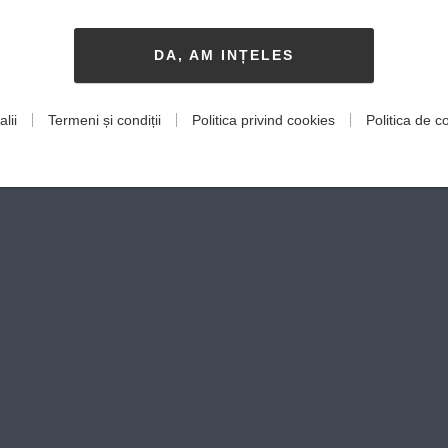
DA, AM INȚELES
lii
Termeni și condiții
Politica privind cookies
Politica de co