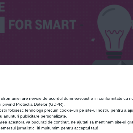
orulromaniei are nevoie de acordul dumneavoastra in conformitate cu no
i privind Protectia Datelor (GDPR).
ostri folosesc tehnologii precum cookie-uri pe site-ul nostru pentru a a
cu anunturi publicitare personalizate.
rea acestora va bucurați de continut, ne ajutati sa menținem site-ul gra
mersul jurnalistic. Iti multumim pentru acceptul tau!