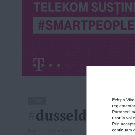
Echipa Viit
TAG
reglementar
#
dusseldorf
Partenerii n
usor la voi 
Prin accepta
continuam de
Home
»
dusseldorf