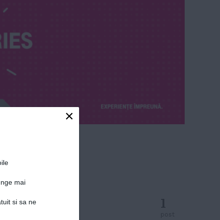
×
ile
junge mai
1
tuit si sa ne
post