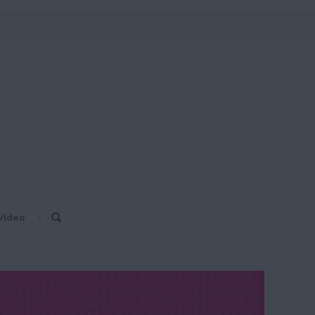
Video
Search