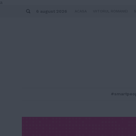
Skip
a
to
Search
content
6 august 2026
ACASA
VIITORUL ROMANIEI
#smartpeo
MENU