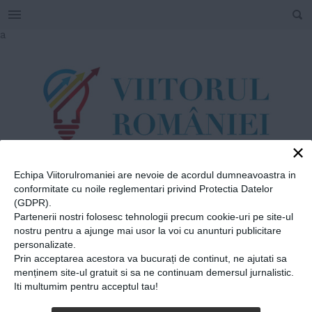
SEARCH
Skip
a
to
content
×
Echipa Viitorulromaniei are nevoie de acordul dumneavoastra in
TAG
conformitate cu noile reglementari privind Protectia Datelor
#
elvețian
(GDPR).
Partenerii nostri folosesc tehnologii precum cookie-uri pe site-ul
nostru pentru a ajunge mai usor la voi cu anunturi publicitare
personalizate.
Home
»
elvețian
Prin acceptarea acestora va bucurați de continut, ne ajutati sa
Noel Tamini, maratonist,
menținem site-ul gratuit si sa ne continuam demersul jurnalistic.
Iti multumim pentru acceptul tau!
ziarist, traducător: În