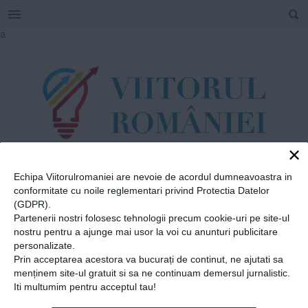
SEARCH
Skip
a
to
content
×
Echipa Viitorulromaniei are nevoie de acordul dumneavoastra in
TAG
conformitate cu noile reglementari privind Protectia Datelor
#
filme
(GDPR).
Partenerii nostri folosesc tehnologii precum cookie-uri pe site-ul
nostru pentru a ajunge mai usor la voi cu anunturi publicitare
Home
»
filme
personalizate.
Prin acceptarea acestora va bucurați de continut, ne ajutati sa
Florin Piersic Jr.: ”Nu mai
menținem site-ul gratuit si sa ne continuam demersul jurnalistic.
cred în lucrurile care iau
Iti multumim pentru acceptul tau!