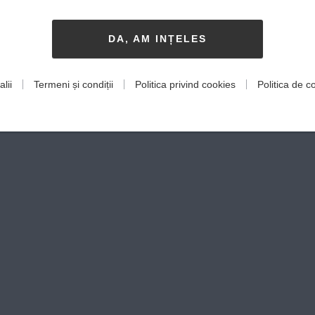
DA, AM INȚELES
lii
Termeni și condiții
Politica privind cookies
Politica de co