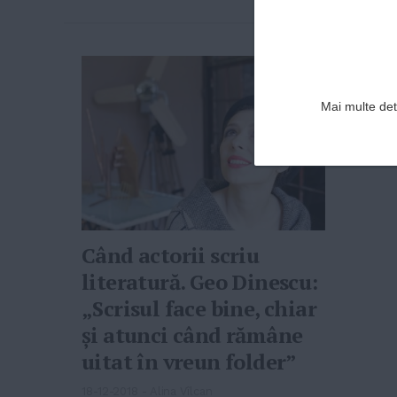
Mai multe deta
Când actorii scriu
literatură. Geo Dinescu:
„Scrisul face bine, chiar
şi atunci când rămâne
uitat în vreun folder”
18-12-2018
-
Alina Vîlcan