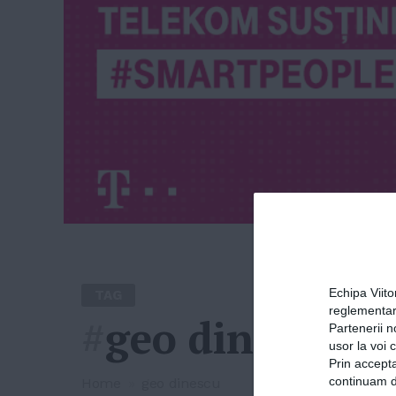
Echipa Viit
TAG
reglementar
#
geo dinescu
Partenerii n
usor la voi 
Prin accepta
continuam de
Home
»
geo dinescu