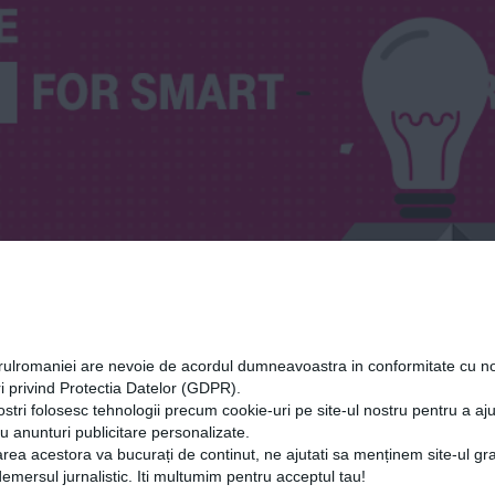
orulromaniei are nevoie de acordul dumneavoastra in conformitate cu no
i privind Protectia Datelor (GDPR).
ostri folosesc tehnologii precum cookie-uri pe site-ul nostru pentru a a
cu anunturi publicitare personalizate.
rea acestora va bucurați de continut, ne ajutati sa menținem site-ul gra
mersul jurnalistic. Iti multumim pentru acceptul tau!