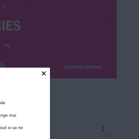
×
ile
junge mai
1
tuit si sa ne
post