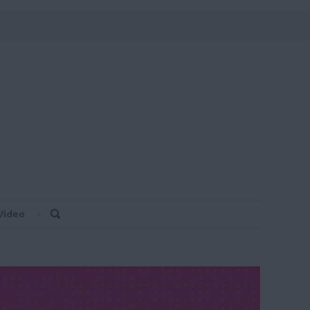
Video
Search