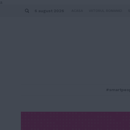
Skip
a
to
Search
content
6 august 2026
ACASA
VIITORUL ROMANIEI
#smartpeo
MENU