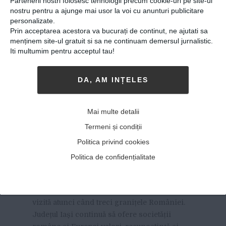
Partenerii nostri folosesc tehnologii precum cookie-uri pe site-ul
nostru pentru a ajunge mai usor la voi cu anunturi publicitare
personalizate.
Prin acceptarea acestora va bucurați de continut, ne ajutati sa
menținem site-ul gratuit si sa ne continuam demersul jurnalistic.
Iti multumim pentru acceptul tau!
DA, AM INȚELES
Il Pittore di Romania:
Mai multe detalii
Povestea tânărului ieșean
Termeni și condiții
care uimește Italia cu
Politica privind cookies
talentul său la pictură
Politica de confidențialitate
21-10-2019
-
Teona Gherasim
LOCUL ÎN CARE AI COPILĂRIT ESTE O
carte de
vizită atunci când treci granițele României.
Județul Iași continuă să ofere societății