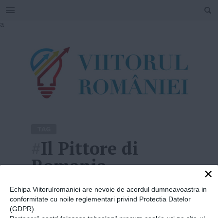
SEARCH
Skip
a
to
content
TAG
#
Il Pittore di
Romania
×
Home
»
Il Pittore di Romania
Echipa Viitorulromaniei are nevoie de acordul dumneavoastra in
conformitate cu noile reglementari privind Protectia Datelor
(GDPR).