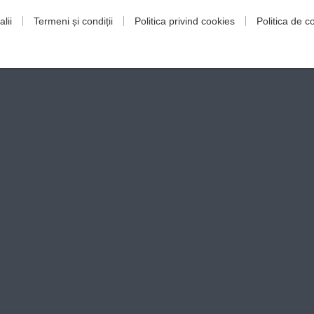
lii
Termeni și condiții
Politica privind cookies
Politica de co