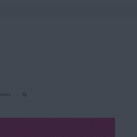
Video
Search