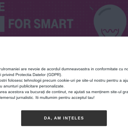
orulromaniei are nevoie de acordul dumneavoastra in conformitate cu no
i privind Protectia Datelor (GDPR).
ostri folosesc tehnologii precum cookie-uri pe site-ul nostru pentru a a
cu anunturi publicitare personalizate.
rea acestora va bucurați de continut, ne ajutati sa menținem site-ul gra
mersul jurnalistic. Iti multumim pentru acceptul tau!
DA, AM INȚELES