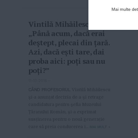
Mai multe deta
Vintilă Mihăilescu:
„Până acum, dacă erai
deștept, plecai din țară.
Azi, dacă ești tare, dai
proba aici: poți sau nu
poți?”
11-10-2016
-
CÂND PROFESORUL
Vintilă Mihăilescu
și-a anunțat decizia de a-și retrage
candidatura pentru șefia Muzeului
Țăranului Român, și-a exprimat
susținerea pentru o nouă generație
care să preia conducerea i...
MAI MULT
»