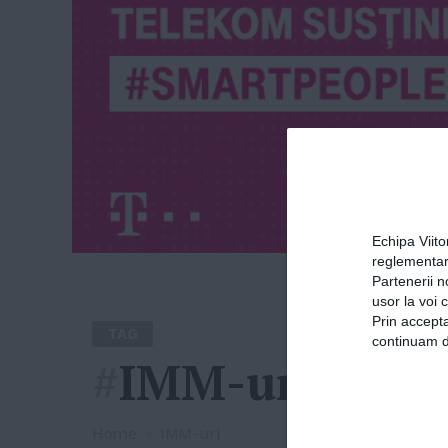
Echipa Viit
reglementar
Partenerii n
usor la voi 
Prin accepta
TAG
continuam de
#
IMM-uri
Home
»
IMM-uri