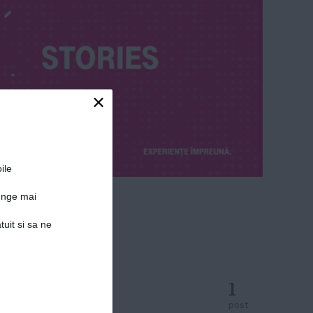
×
ile
junge mai
tuit si sa ne
1
post