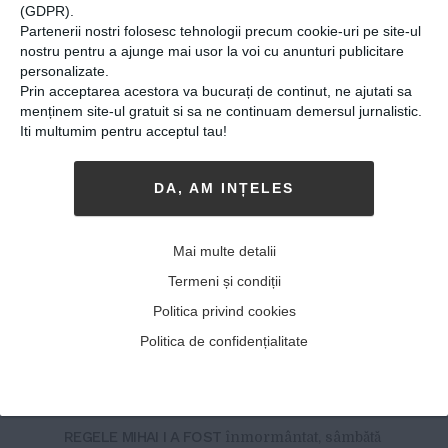
(GDPR).
Partenerii nostri folosesc tehnologii precum cookie-uri pe site-ul
nostru pentru a ajunge mai usor la voi cu anunturi publicitare
personalizate.
Prin acceptarea acestora va bucurați de continut, ne ajutati sa
menținem site-ul gratuit si sa ne continuam demersul jurnalistic.
Iti multumim pentru acceptul tau!
DA, AM INȚELES
Ultimul drum al regelui. Zi
istorică pentru România.
Mai multe detalii
Regele Mihai I a fost
Termeni și condiții
înmormântat. Zeci de mii
Politica privind cookies
de oameni și-au luat adio de
Politica de confidențialitate
la Majestatea sa
17-12-2017
-
Lupescu Anca
REGELE MIHAI I A FOST
înmormântat, sâmbătă