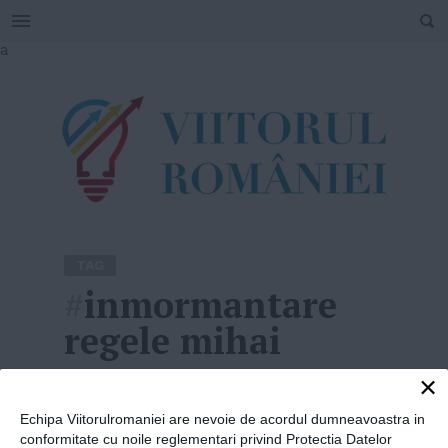
SEARCH
Skip
a
to
content
TAG
#
inmormantare
regele mihai
×
Home
»
inmormantare regele mihai
Echipa Viitorulromaniei are nevoie de acordul dumneavoastra in
conformitate cu noile reglementari privind Protectia Datelor