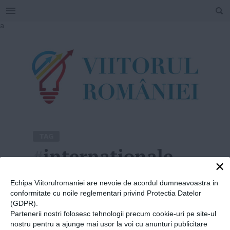
SEARCH
Skip
a
to
content
TAG
#
internationale
×
Home
»
internationale
Echipa Viitorulromaniei are nevoie de acordul dumneavoastra in
conformitate cu noile reglementari privind Protectia Datelor
(GDPR).
Partenerii nostri folosesc tehnologii precum cookie-uri pe site-ul
nostru pentru a ajunge mai usor la voi cu anunturi publicitare