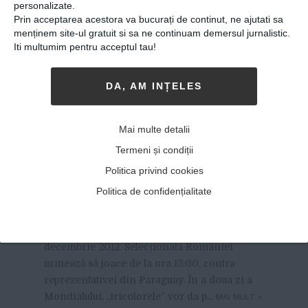
personalizate.
Prin acceptarea acestora va bucurați de continut, ne ajutati sa
menținem site-ul gratuit si sa ne continuam demersul jurnalistic.
Iti multumim pentru acceptul tau!
DA, AM INȚELES
Două zile până la
Mai multe detalii
Campionatul Mondial. Cum
Termeni și condiții
arată programul României
Politica privind cookies
Politica de confidențialitate
30-11-2017
-
NEAGU ȘI COMPANIA DEBUTEAZĂ
la
Mondialul din Germania sâmbătă, 2
decembrie 2012. Selecționata României
urmează să joace de la ora 15:00, contra
reprezentativei din Paraguay. În a doua zi a
Mondialului, „tricolorele” vor da p...
MAI MULT
»