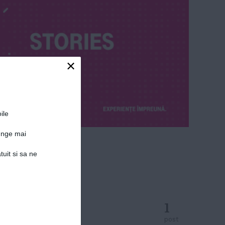
×
ile
junge mai
tuit si sa ne
1
post