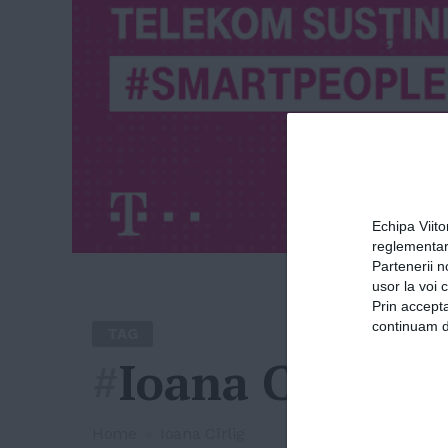
Echipa Viit
reglementar
Partenerii n
usor la voi 
Prin accepta
continuam de
TAG
#
Ioana Cîrlig
Home
»
Ioana Cîrlig