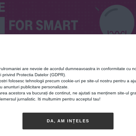
orulromaniei are nevoie de acordul dumneavoastra in conformitate cu no
i privind Protectia Datelor (GDPR).
ostri folosesc tehnologii precum cookie-uri pe site-ul nostru pentru a a
cu anunturi publicitare personalizate.
rea acestora va bucurați de continut, ne ajutati sa menținem site-ul gra
mersul jurnalistic. Iti multumim pentru acceptul tau!
DA, AM INȚELES