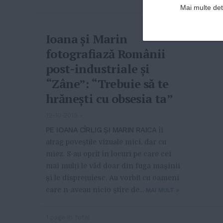
Mai multe deta
Ioana și Marin
fotografiază Românii
post-industriale și
“Zâne”: “Trebuie să te
hrănești cu obsesia ta”
12-10-2015
-
PE IOANA CÎRLIG ȘI MARIN RAICA
îi
atrag poveștile vizuale mici, dar cu
miez. S-au oprit în locuri pe care cei
mai mulți le văd doar din fuga mașinii
și le disprețuiesc. Au vorbit cu oameni
care n-aveau nicio știre de...
MAI MULT
»
1 page in total