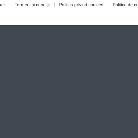
lii
Termeni și condiții
Politica privind cookies
Politica de co