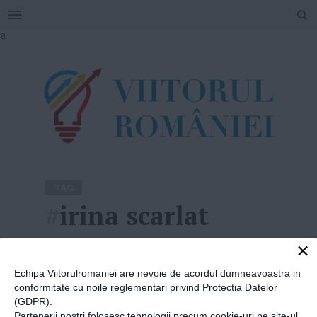
SEARCH
Skip
a
to
content
TAG
#
irina scarlat
×
Home
»
irina scarlat
Echipa Viitorulromaniei are nevoie de acordul dumneavoastra in
conformitate cu noile reglementari privind Protectia Datelor
(GDPR).
Partenerii nostri folosesc tehnologii precum cookie-uri pe site-ul