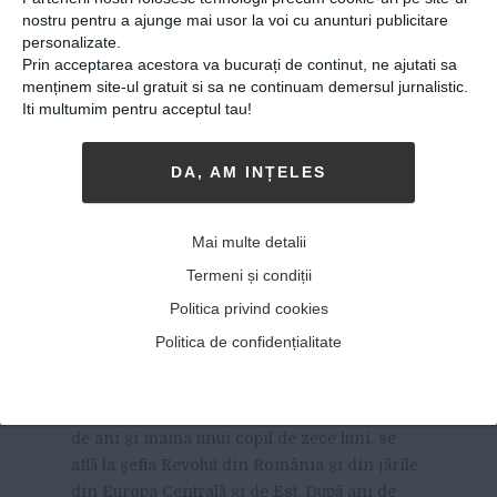
nostru pentru a ajunge mai usor la voi cu anunturi publicitare
personalizate.
Prin acceptarea acestora va bucurați de continut, ne ajutati sa
menținem site-ul gratuit si sa ne continuam demersul jurnalistic.
Iti multumim pentru acceptul tau!
DA, AM INȚELES
O româncă se află la șefia
Revolut în Europa Centrală
Mai multe detalii
și de Est. Cine este Irina
Termeni și condiții
Scarlat și cum a reușit să
Politica privind cookies
cunoască succesul
Politica de confidențialitate
22-04-2020
-
Viitorul Romaniei
IRINA SCARLAT, O TÂNĂRĂ ÎN VÂRSTĂ DE
32
de ani și mama unui copil de zece luni, se
află la șefia Revolut din România și din țările
din Europa Centrală și de Est. După ani de