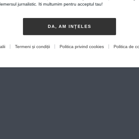
mersul jurnalistic. Iti multumim pentru acceptul tau!
DA, AM INȚELES
lii
Termeni și condiții
Politica privind cookies
Politica de co