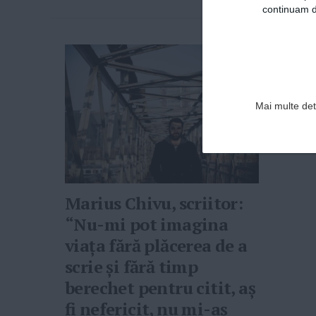
continuam de
Mai multe deta
Marius Chivu, scriitor:
“Nu-mi pot imagina
viaţa fără plăcerea de a
scrie şi fără timp
berechet pentru citit, aş
fi nefericit, nu mi-aş