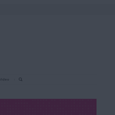
Video
Search