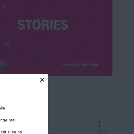
×
ile
junge mai
1
post
tuit si sa ne