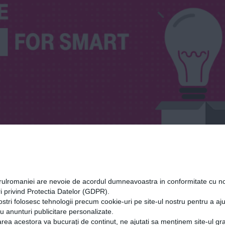
poi”
orulromaniei are nevoie de acordul dumneavoastra in conformitate cu no
i privind Protectia Datelor (GDPR).
ostri folosesc tehnologii precum cookie-uri pe site-ul nostru pentru a a
cu anunturi publicitare personalizate.
rea acestora va bucurați de continut, ne ajutati sa menținem site-ul gra