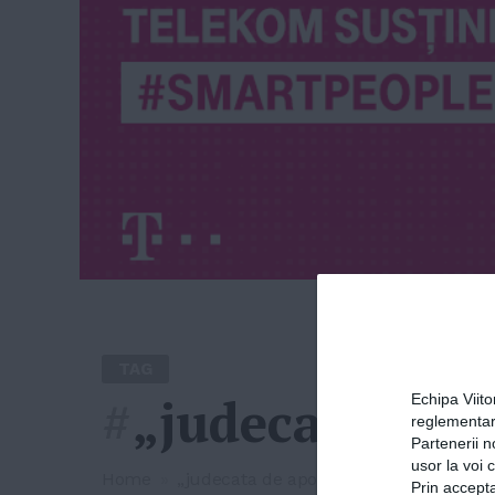
TAG
#
„judecata de a
Echipa Viit
reglementar
Partenerii n
usor la voi 
Home
»
„judecata de apoi”
Prin accepta