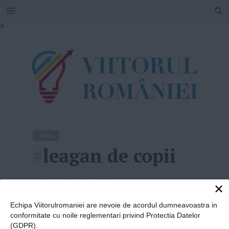
SEARCH
Skip
a
to
content
TAG
#
leagan de copii
Home
»
leagan de copii
×
Echipa Viitorulromaniei are nevoie de acordul dumneavoastra in
conformitate cu noile reglementari privind Protectia Datelor
(GDPR).