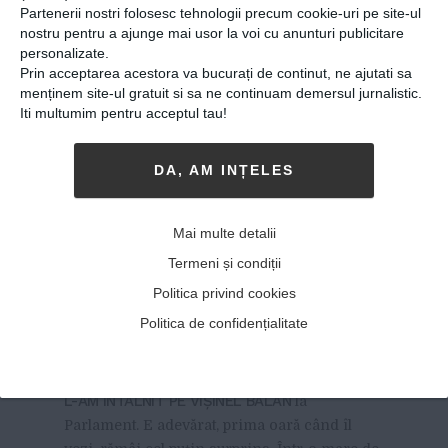
Partenerii nostri folosesc tehnologii precum cookie-uri pe site-ul
nostru pentru a ajunge mai usor la voi cu anunturi publicitare
personalizate.
Prin acceptarea acestora va bucurați de continut, ne ajutati sa
menținem site-ul gratuit si sa ne continuam demersul jurnalistic.
Iti multumim pentru acceptul tau!
DA, AM INȚELES
De la orfelinat, la
Parlament. El este vocea
Mai multe detalii
copiilor abandonați: „Am
Termeni și condiții
învățat să îmi transform
Politica privind cookies
fiecare dramă într-o
Politica de confidențialitate
bucurie”
17-01-2018
-
Lupescu Anca
L-AM ÎNTÂLNIT PE VIȘINEL BĂLAN
la
Parlament. E adevărat, prima oară când îl