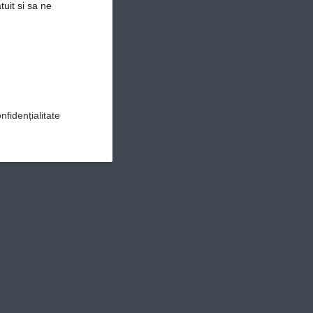
tuit si sa ne
nfidențialitate