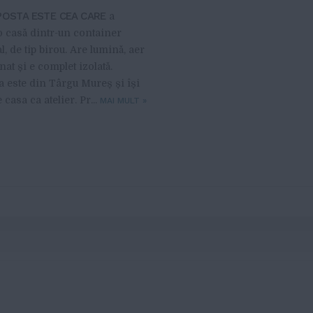
OSTA ESTE CEA CARE
a
 o casă dintr-un container
l, de tip birou. Are lumină, aer
at și e complet izolată.
este din Târgu Mureș și își
 casa ca atelier. Pr...
MAI MULT
»