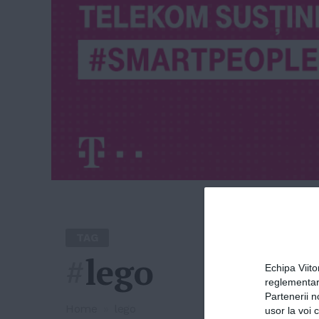
TAG
#
lego
Echipa Viit
reglementar
Partenerii n
Home
»
lego
usor la voi 