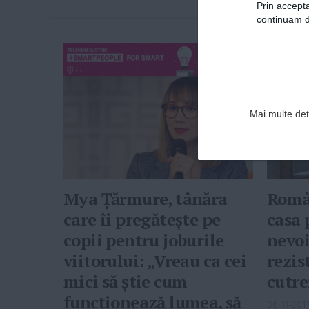
Prin accepta
continuam de
Mai multe deta
Mya Țărmure, tânăra
Româ
care îi pregătește pe
casa 
copii pentru joburile
nevoi
viitorului: „Vreau ca cei
rezis
mici să știe cum
cutr
funcționează lumea, să
06-11-201