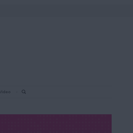
Video
Search