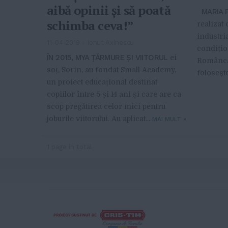
aibă opinii și să poată
MARIA P
schimba ceva!”
realizat
industria
11-04-2019
-
Ionut Axinescu
condițion
ÎN 2015, MYA ȚĂRMURE ȘI VIITORUL
ei
Românca 
soț, Sorin, au fondat Small Academy,
folosește
un proiect educațional destinat
copiilor între 5 și 14 ani și care are ca
scop pregătirea celor mici pentru
joburile viitorului. Au aplicat...
MAI MULT
»
1 page in total