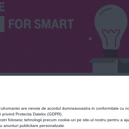
orulromaniei are nevoie de acordul dumneavoastra in conformitate cu no
i privind Protectia Datelor (GDPR).
ostri folosesc tehnologii precum cookie-uri pe site-ul nostru pentru a a
cu anunturi publicitare personalizate.