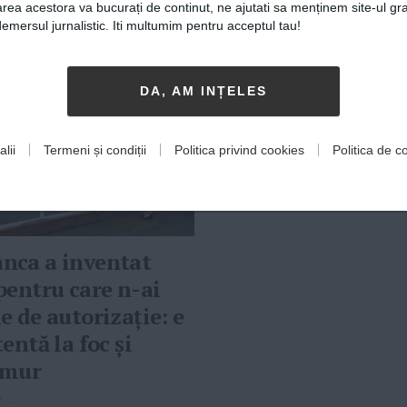
rea acestora va bucurați de continut, ne ajutati sa menținem site-ul gra
mersul jurnalistic. Iti multumim pentru acceptul tau!
DA, AM INȚELES
lii
Termeni și condiții
Politica privind cookies
Politica de co
nca a inventat
pentru care n-ai
e de autorizație: e
tentă la foc și
emur
7
-