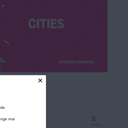
×
ile
2
junge mai
posts