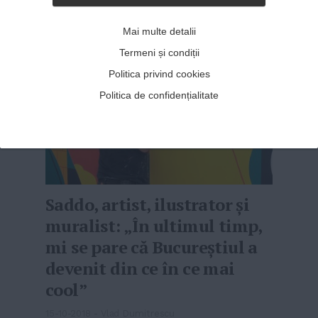
Mai multe detalii
Termeni și condiții
Politica privind cookies
Politica de confidențialitate
Saddo, artist, ilustrator și
muralist: „În ultimul timp,
mi se pare că Bucureștiul a
devenit din ce în ce mai
cool”
15-10-2018
-
Vlad Dumitrescu