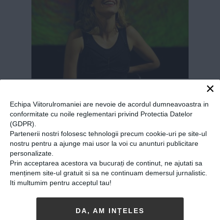
×
Ada Galeș, actriță:
“Educație și cultură, ăsta
Echipa Viitorulromaniei are nevoie de acordul dumneavoastra in
conformitate cu noile reglementari privind Protectia Datelor
cred eu că e viitorul”
(GDPR).
Partenerii nostri folosesc tehnologii precum cookie-uri pe site-ul
05-11-2018
-
Andrei Craciun
nostru pentru a ajunge mai usor la voi cu anunturi publicitare
CURIOSUL CAZ AL TINEREI, TALENTATEI
și
personalizate.
Prin acceptarea acestora va bucurați de continut, ne ajutati sa
ambițioasei actrițe Ada Galeaș, laureată, nu
menținem site-ul gratuit si sa ne continuam demersul jurnalistic.
demult, cu UNITER pentru cel mai bun debut,
Iti multumim pentru acceptul tau!
dată afară de la Teatrul Sică Alexandrescu din
Brașov după ce a reclamat matrapazlâcuri, și
DA, AM INȚELES
angajată, între timp, la Naționalul...
MAI MULT
»