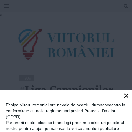
SEARCH
Skip
a
to
content
TAG
#
Liga Campionilor
×
Home
»
Liga Campionilor
Echipa Viitorulromaniei are nevoie de acordul dumneavoastra in
conformitate cu noile reglementari privind Protectia Datelor
(GDPR).
Partenerii nostri folosesc tehnologii precum cookie-uri pe site-ul
nostru pentru a ajunge mai usor la voi cu anunturi publicitare