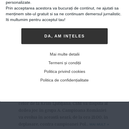
personalizate.
Prin acceptarea acestora va bucurați de continut, ne ajutati sa
menținem site-ul gratuit si sa ne continuam demersul jurnalistic.
Iti multumim pentru acceptul tau!
DA, AM INȚELES
CSM dispută în această
Mai multe detalii
seară al doilea duel în Liga
Termeni și condiții
Campionilor
Politica privind cookies
Politica de confidențialitate
11-10-2017
-
LA DOAR PATRU ZILE DE LA VICTORIA
din
noul sezon al Ligii Campionilor, 30-18, contra
celor de la Krim Ljubljana, CSM va disputa al
doilea joc în grupa A. Campioana României
va evolua în această seară, de la ora 21:00, în
deplasare, contra campioanei Pol...
MAI MULT
»