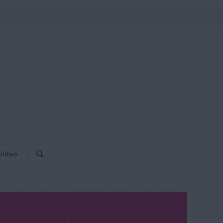
Video
Search