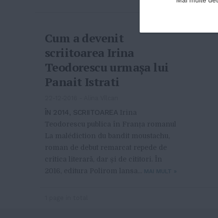
Cum a devenit
scriitoarea Irina
Teodorescu urmașa lui
Panait Istrati
22-12-2016
-
Alina Vîlcan
ÎN 2014, SCRIITOAREA
Irina
Teodorescu publica în Franța romanul
La malédiction du bandit moustachu,
roman de debut remarcat repede de
critica literară, dar și de cititori. În
2016, editura Polirom lansa...
MAI MULT
»
1 page in total