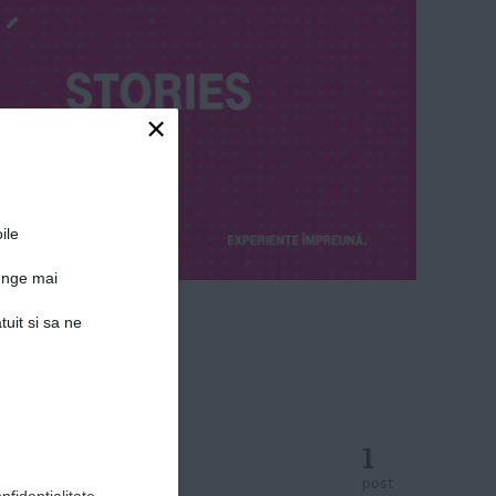
×
ile
junge mai
tuit si sa ne
1
post
nfidențialitate