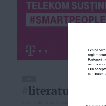
Echipa Viit
reglementar
Partenerii n
usor la voi 
Prin accepta
continuam de
TAG
#
literatura fra
Home
»
literatura franceza
Mai multe deta