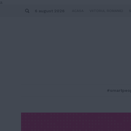
Skip
a
to
Search
content
6 august 2026
ACASA
VIITORUL ROMANIEI
#smartpeo
MENU