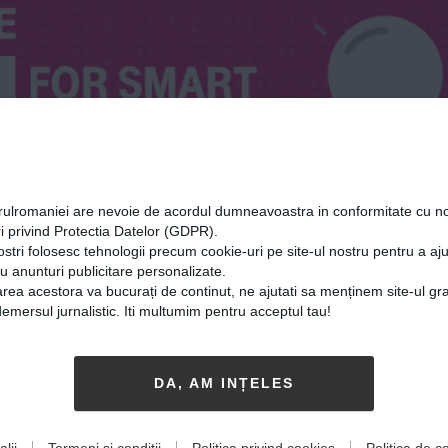
orulromaniei are nevoie de acordul dumneavoastra in conformitate cu no
i privind Protectia Datelor (GDPR).
ostri folosesc tehnologii precum cookie-uri pe site-ul nostru pentru a a
cu anunturi publicitare personalizate.
rea acestora va bucurați de continut, ne ajutati sa menținem site-ul gra
mersul jurnalistic. Iti multumim pentru acceptul tau!
nceza
DA, AM INȚELES
lii
Termeni și condiții
Politica privind cookies
Politica de co