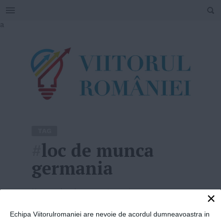
SEARCH
Skip
a
to
content
TAG
#
loc de munca
germania
Home
»
loc de munca germania
×
Echipa Viitorulromaniei are nevoie de acordul dumneavoastra in