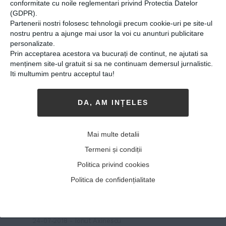
conformitate cu noile reglementari privind Protectia Datelor
(GDPR).
Partenerii nostri folosesc tehnologii precum cookie-uri pe site-ul
nostru pentru a ajunge mai usor la voi cu anunturi publicitare
personalizate.
Prin acceptarea acestora va bucurați de continut, ne ajutati sa
menținem site-ul gratuit si sa ne continuam demersul jurnalistic.
Iti multumim pentru acceptul tau!
DA, AM INȚELES
Ștefan Guzu, bistrițeanul
ajuns primar într-o
Mai multe detalii
localitate din estul
Termeni și condiții
Germaniei: „Inima mea
Politica privind cookies
bate atât pentru România,
Politica de confidențialitate
cât și pentru țara în care
locuiesc de peste 20 de ani!”
24-07-2018
-
Ionut Axinescu