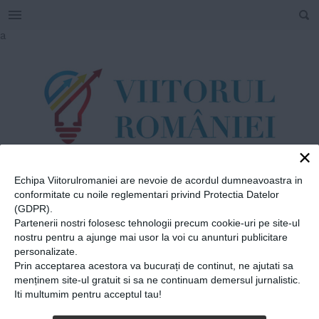
SEARCH
Skip
a
to
content
×
Echipa Viitorulromaniei are nevoie de acordul dumneavoastra in
TAG
conformitate cu noile reglementari privind Protectia Datelor
#
London College
(GDPR).
Partenerii nostri folosesc tehnologii precum cookie-uri pe site-ul
of Fashion
nostru pentru a ajunge mai usor la voi cu anunturi publicitare
personalizate.
Prin acceptarea acestora va bucurați de continut, ne ajutati sa
Home
»
London College of Fashion
menținem site-ul gratuit si sa ne continuam demersul jurnalistic.
Iti multumim pentru acceptul tau!
Ioana Ciolacu. Designerul