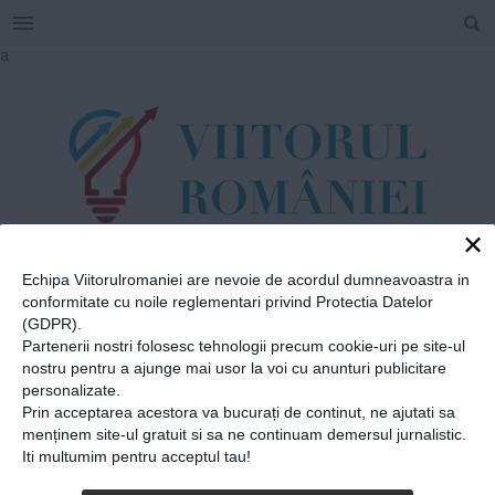
SEARCH
Skip
a
to
content
×
Echipa Viitorulromaniei are nevoie de acordul dumneavoastra in
TAG
conformitate cu noile reglementari privind Protectia Datelor
#
lucrul
(GDPR).
Partenerii nostri folosesc tehnologii precum cookie-uri pe site-ul
pământului
nostru pentru a ajunge mai usor la voi cu anunturi publicitare
personalizate.
Prin acceptarea acestora va bucurați de continut, ne ajutati sa
Home
»
lucrul pământului
menținem site-ul gratuit si sa ne continuam demersul jurnalistic.
Iti multumim pentru acceptul tau!
Lars Veraart, olandezul din