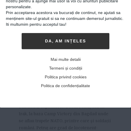
nostru pentru a ajunge mai usor la voi cu anunturi publicitare
personalizate.
Prin acceptarea acestora va bucurați de continut, ne ajutati sa
menținem site-ul gratuit si sa ne continuam demersul jurnalistic.
Iti multumim pentru acceptul tau!
DA, AM INȚELES
Eroii de la Invictus. De la
Mai multe detalii
război, la medalia de aur la
Termeni și condiții
Jocurile Invictus de la
Politica privind cookies
Toronto
Politica de confidențialitate
09-11-2017
-
CALVARUL A ÎNCEPUT PE 11 SEPTEMBRIE
2007.
Din nou 11 septembrie. Dorin Petruț era în
Irak, la baza Camp Victory din Bagdad unde
se aflau trupele NATO, printre care și soldații
români. Petruț are grad de locotenent-