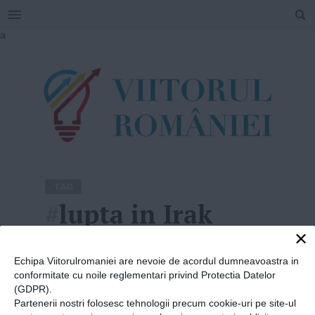
SEARCH
Skip
a
to
content
TAG
#
lupta in Irak
×
Home
»
lupta in Irak
Echipa Viitorulromaniei are nevoie de acordul dumneavoastra in
conformitate cu noile reglementari privind Protectia Datelor
(GDPR).
Partenerii nostri folosesc tehnologii precum cookie-uri pe site-ul