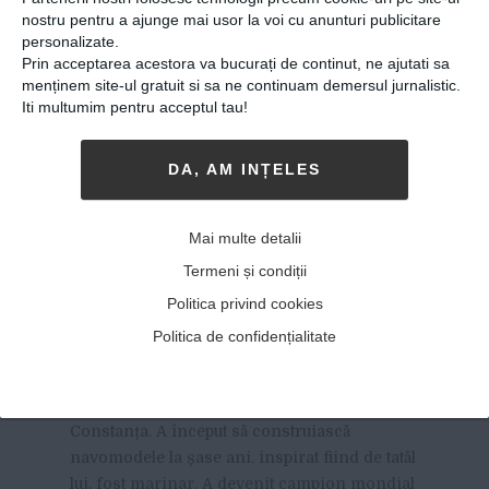
nostru pentru a ajunge mai usor la voi cu anunturi publicitare
personalizate.
Prin acceptarea acestora va bucurați de continut, ne ajutati sa
menținem site-ul gratuit si sa ne continuam demersul jurnalistic.
Iti multumim pentru acceptul tau!
DA, AM INȚELES
Povestea românului care a
ajuns campion mondial la
Mai multe detalii
navomodelism. „Răbdarea
Termeni și condiții
ţi-o cultivi, ea vine din
Politica privind cookies
pasiune”
Politica de confidențialitate
14-12-2017
-
Lupescu Anca
CONSTANTIN BÎLCĂ ARE 38 DE ANI ȘI ESTE
din
Constanța. A început să construiască
navomodele la șase ani, inspirat fiind de tatăl
lui, fost marinar. A devenit campion mondial