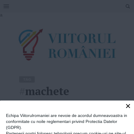
SEARCH
Skip
a
to
content
TAG
#
machete
×
Home
»
machete
Echipa Viitorulromaniei are nevoie de acordul dumneavoastra in
conformitate cu noile reglementari privind Protectia Datelor
(GDPR).
Partenerii nostri folosesc tehnologii precum cookie-uri pe site-ul