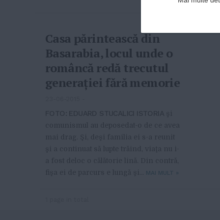
Casa părintească din
Basarabia, locul unde o
româncă redă trecutul
generaţiei fără memorie
23-06-2015
-
FOTO: EDUARD STUCALICI ISTORIA
şi
comunismul au deposedat-o de ce avea
mai drag. Şi, deşi familia ei s-a reunit
şi a continuat să lupte trăind, viaţa nu i-
a fost deloc o călătorie lină. Din contră,
fişa ei de parcurs e lungă şi...
MAI MULT
»
1 page in total