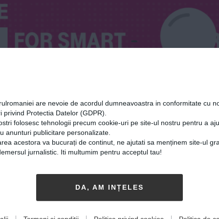
orulromaniei are nevoie de acordul dumneavoastra in conformitate cu no
i privind Protectia Datelor (GDPR).
ostri folosesc tehnologii precum cookie-uri pe site-ul nostru pentru a a
cu anunturi publicitare personalizate.
rea acestora va bucurați de continut, ne ajutati sa menținem site-ul gra
mersul jurnalistic. Iti multumim pentru acceptul tau!
ărintească
DA, AM INȚELES
lii
Termeni și condiții
Politica privind cookies
Politica de co