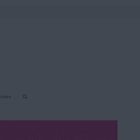
Video
Search