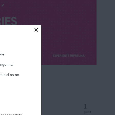
×
ile
junge mai
tuit si sa ne
1
post
nfidențialitate