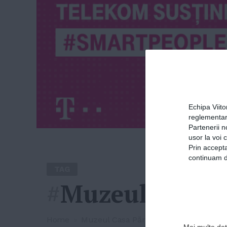
Echipa Viit
reglementar
Partenerii n
usor la voi 
Prin accepta
continuam de
TAG
#
Muzeul Casa P
Home
»
Muzeul Casa Părintească
Mai multe deta