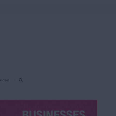
Video
Search