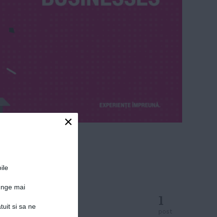
×
ile
junge mai
1
tuit si sa ne
post