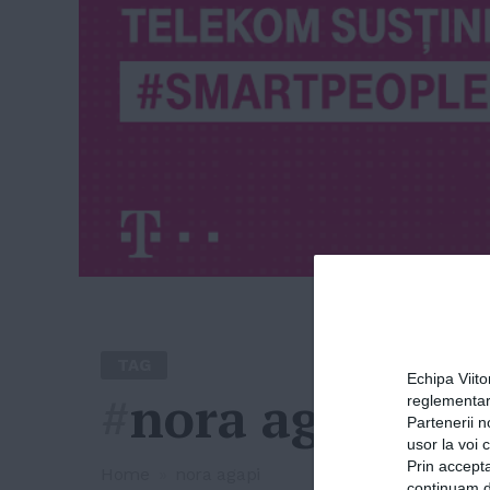
TAG
Echipa Viit
#
nora agapi
reglementar
Partenerii n
usor la voi 
Prin accepta
Home
»
nora agapi
continuam de