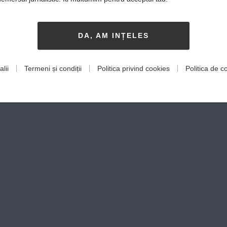
DA, AM INȚELES
lii
Termeni și condiții
Politica privind cookies
Politica de co