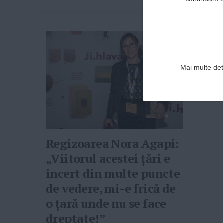
Mai multe deta
Regizoarea Nora Agapi:
„Viitorul acestei țări e
incert din multe puncte
de vedere, mi-e frică de
o țară unde nu se face
dreptate!”