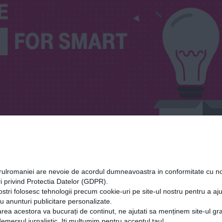
orulromaniei are nevoie de acordul dumneavoastra in conformitate cu no
i privind Protectia Datelor (GDPR).
ostri folosesc tehnologii precum cookie-uri pe site-ul nostru pentru a a
cu anunturi publicitare personalizate.
rea acestora va bucurați de continut, ne ajutati sa menținem site-ul gra
mersul jurnalistic. Iti multumim pentru acceptul tau!