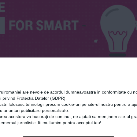
orulromaniei are nevoie de acordul dumneavoastra in conformitate cu no
i privind Protectia Datelor (GDPR).
ostri folosesc tehnologii precum cookie-uri pe site-ul nostru pentru a a
cu anunturi publicitare personalizate.
rea acestora va bucurați de continut, ne ajutati sa menținem site-ul gra
mersul jurnalistic. Iti multumim pentru acceptul tau!