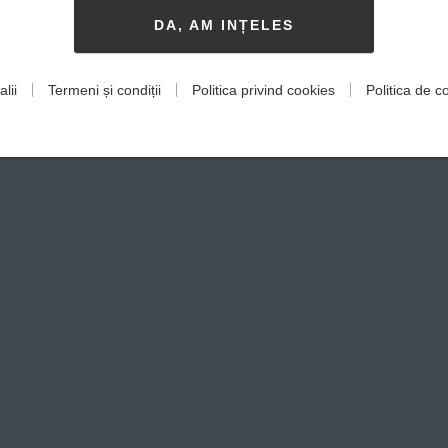
DA, AM INȚELES
lii
Termeni și condiții
Politica privind cookies
Politica de co