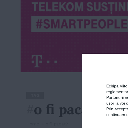
Echipa Viit
reglementar
TAG
Partenerii n
#
o fi pacat?
usor la voi 
Prin accepta
continuam de
Home
»
o fi pacat?