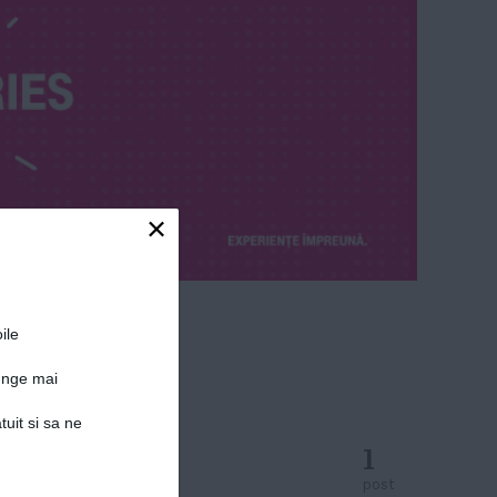
×
ile
junge mai
tuit si sa ne
1
post