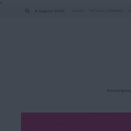
Skip
a
to
Search
content
6 august 2026
ACASA
VIITORUL ROMANIEI
#smartpeo
MENU