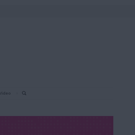
Video
Search