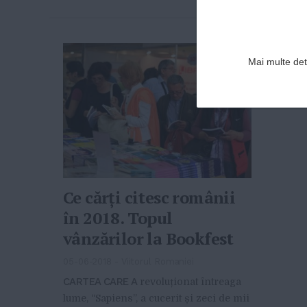
Mai multe deta
Ce cărți citesc românii
în 2018. Topul
vânzărilor la Bookfest
05-06-2018
-
Viitorul Romaniei
CARTEA CARE A
revoluționat întreaga
lume, “Sapiens”, a cucerit și zeci de mii