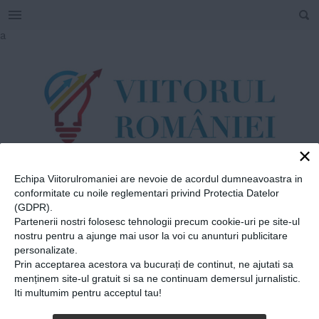
SEARCH
Skip
a
to
content
×
Echipa Viitorulromaniei are nevoie de acordul dumneavoastra in
TAG
conformitate cu noile reglementari privind Protectia Datelor
#
Oculus
(GDPR).
Partenerii nostri folosesc tehnologii precum cookie-uri pe site-ul
nostru pentru a ajunge mai usor la voi cu anunturi publicitare
personalizate.
Home
»
Oculus
Prin acceptarea acestora va bucurați de continut, ne ajutati sa
O echipă de liceeni români a
menținem site-ul gratuit si sa ne continuam demersul jurnalistic.
Iti multumim pentru acceptul tau!
inventat ochelarii care