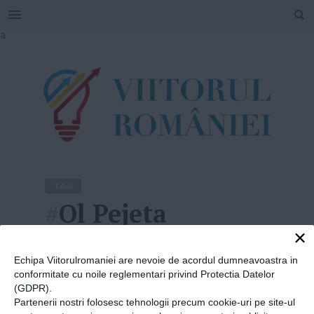
SEARCH
Skip
a
to
content
TAG
#
Ol Pejeta
×
Home
»
Ol Pejeta
Echipa Viitorulromaniei are nevoie de acordul dumneavoastra in
conformitate cu noile reglementari privind Protectia Datelor
(GDPR).
Partenerii nostri folosesc tehnologii precum cookie-uri pe site-ul