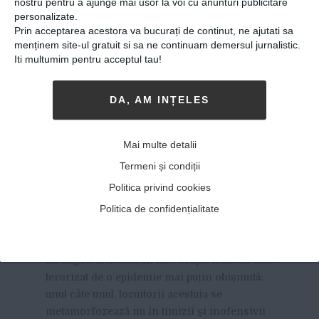
nostru pentru a ajunge mai usor la voi cu anunturi publicitare
personalizate.
Prin acceptarea acestora va bucurați de continut, ne ajutati sa
menținem site-ul gratuit si sa ne continuam demersul jurnalistic.
Iti multumim pentru acceptul tau!
DA, AM INȚELES
Viitorul românilor oglindit
Mai multe detalii
în trecutul ultimului
Termeni și condiții
rinocer alb mascul care a
Politica privind cookies
trăit pe Pământ
Politica de confidențialitate
21-03-2018
-
Andrei Manțog
ÎNTR-O PIESĂ CELEBRĂ PE PLAN MONDIAL
a
lui Eugen Ionescu, un mic orășel francez este
terorizat de o epidemie mai puțin obișnuită:
unul câte unul, locuitorii acestuia se
metamorfozează nu în timizii și inofensivii