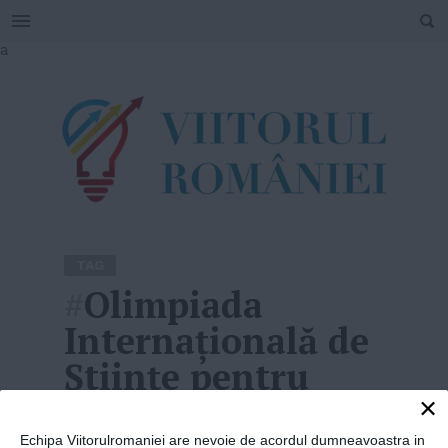
SEARCH
Skip
a
to
content
TAG
#
Olimpiada
Internaţională de
Ştiinţe pentru
Juniori 2019
×
Echipa Viitorulromaniei are nevoie de acordul dumneavoastra in