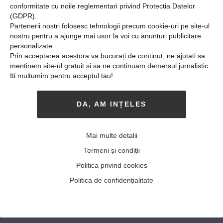
Home
»
Olimpiada Internaţională de Ştiinţe pentru Juniori 2019
conformitate cu noile reglementari privind Protectia Datelor
(GDPR).
Partenerii nostri folosesc tehnologii precum cookie-uri pe site-ul
nostru pentru a ajunge mai usor la voi cu anunturi publicitare
personalizate.
Prin acceptarea acestora va bucurați de continut, ne ajutati sa
menținem site-ul gratuit si sa ne continuam demersul jurnalistic.
Iti multumim pentru acceptul tau!
DA, AM INȚELES
Mai multe detalii
Elevii români au obținut
Termeni și condiții
două medalii de aur şi patru
Politica privind cookies
de argint la Olimpiada
Politica de confidențialitate
Internaţională de Ştiinţe
pentru Juniori 2019