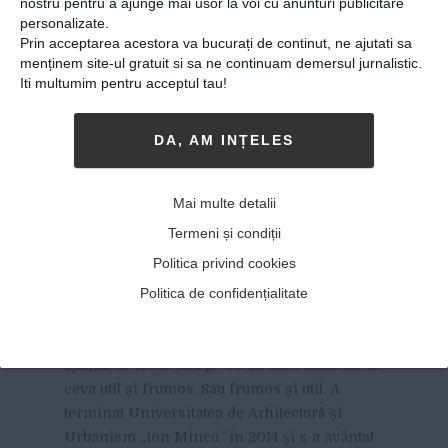
nostru pentru a ajunge mai usor la voi cu anunturi publicitare
personalizate.
Prin acceptarea acestora va bucurați de continut, ne ajutati sa
menținem site-ul gratuit si sa ne continuam demersul jurnalistic.
Iti multumim pentru acceptul tau!
DA, AM INȚELES
Sergiu Călifar, designer de
Mai multe detalii
interior: „Mi-aș dori ca
Termeni și condiții
schimbarea sau schimbările
Politica privind cookies
să devină cât mai uniforme”
Politica de confidențialitate
03-10-2019
-
Stoica Adrian
SERGIU CĂLIFAR, 30 DE ANI,
transformă
spațiul de locuit sau pe cel în care muncim în
ceva util și frumos. Sau frumos și util. A
terminat Universitatea de Arhitectură și
Urbanism „Ion Mincu” în 2014 și s-a avântat