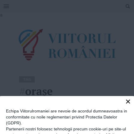
SEARCH
Skip
a
to
content
TAG
#
orașe
×
Home
»
orașe
Echipa Viitorulromaniei are nevoie de acordul dumneavoastra in
conformitate cu noile reglementari privind Protectia Datelor
(GDPR).
Partenerii nostri folosesc tehnologii precum cookie-uri pe site-ul