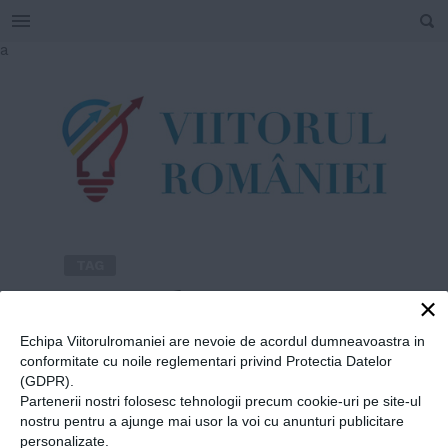
SEARCH
Skip
a
to
content
TAG
#
parada 23 august
×
Echipa Viitorulromaniei are nevoie de acordul dumneavoastra in
Home
»
parada 23 august
conformitate cu noile reglementari privind Protectia Datelor
(GDPR).
Partenerii nostri folosesc tehnologii precum cookie-uri pe site-ul
nostru pentru a ajunge mai usor la voi cu anunturi publicitare
personalizate.