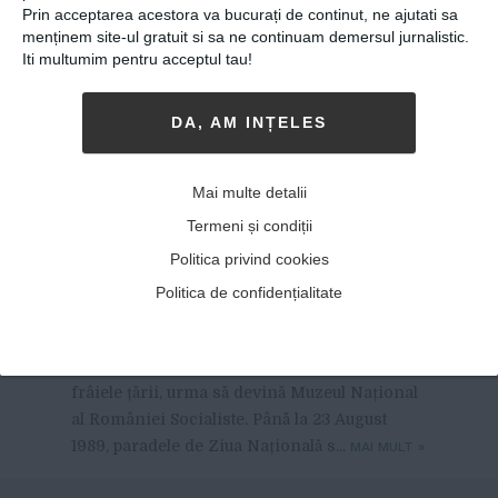
Prin acceptarea acestora va bucurați de continut, ne ajutati sa
menținem site-ul gratuit si sa ne continuam demersul jurnalistic.
Iti multumim pentru acceptul tau!
DA, AM INȚELES
Mai multe detalii
Primul și ultimul 23 August
Termeni și condiții
(II)
Politica privind cookies
05-10-2018
-
Viitorul Romaniei
Politica de confidențialitate
ULTIMA PARADĂ DE 23 AUGUST A FOST
și
prima care s-a ținut în fața actualei Case
Radio, cea care, dacă regimul ar fi rămas la
frâiele țării, urma să devină Muzeul Național
al României Socialiste. Până la 23 August
1989, paradele de Ziua Națională s...
MAI MULT
»