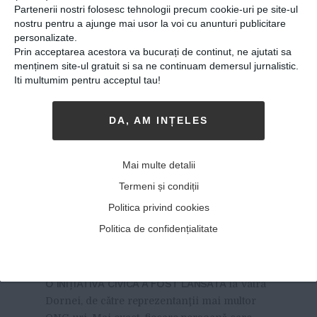
Partenerii nostri folosesc tehnologii precum cookie-uri pe site-ul
nostru pentru a ajunge mai usor la voi cu anunturi publicitare
personalizate.
Prin acceptarea acestora va bucurați de continut, ne ajutati sa
menținem site-ul gratuit si sa ne continuam demersul jurnalistic.
Iti multumim pentru acceptul tau!
DA, AM INȚELES
Premiu de 200 de lei pentru
fiecare persoană care aduce
Mai multe detalii
fotografii cu oameni şi
Termeni și condiții
maşini care aruncă deșeuri
Politica privind cookies
în albiile râurilor Dorna și
Politica de confidențialitate
Bistrița
23-04-2018
-
Viitorul Romaniei
O INIŢIATIVĂ CIVICĂ A FOST LANSATĂ
la Vatra
Dornei, de către reprezentanţii mai multor