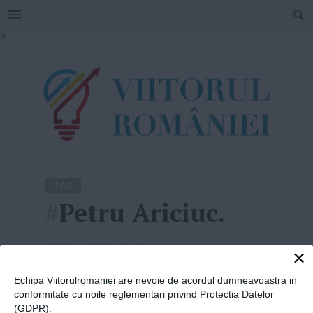
SEARCH
Skip
a
to
content
TAG
#
Petru Ariciuc.
Home
»
Petru Ariciuc.
×
Echipa Viitorulromaniei are nevoie de acordul dumneavoastra in
conformitate cu noile reglementari privind Protectia Datelor
(GDPR).